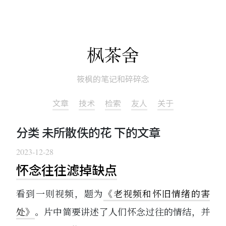
筱枫的笔记和碎碎念
文章
技术
检索
友人
关于
分类 未所散佚的花 下的文章
2023-12-28
怀念往往滤掉缺点
看到一则视频，题为
《老视频和怀旧情绪的害
处》
。片中简要讲述了人们怀念过往的情结，并