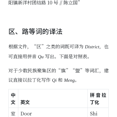
阳镇新洋村团结路 10 号 // 陈立国”
区、路等词的译法
根据文件，“区”之类的词既可译为
，也
District
可直接用拼音
写出。下面是对照表。
Qu
对于少数民族聚集区的“旗”“盟”等词汇，建
议直接以拉丁化写作
和
。
Qi
Meng
中
拼音拉
文
英文
丁化
室
Door
Shi