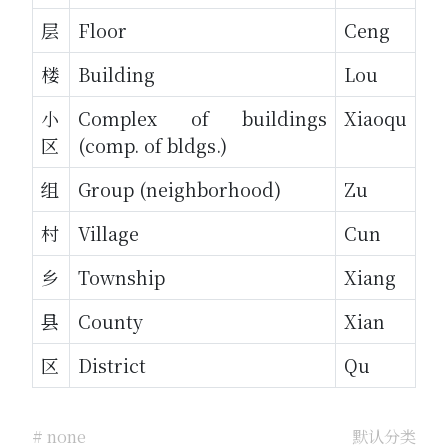
层
Floor
Ceng
楼
Building
Lou
小
Complex of buildings
Xiaoqu
区
(comp. of bldgs.)
组
Group (neighborhood)
Zu
村
Village
Cun
乡
Township
Xiang
县
County
Xian
区
District
Qu
# none
默认分类