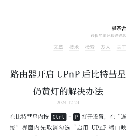
枫茶舍
筱枫的笔记和碎碎念
文章
技术
检索
友人
关于
路由器开启 UPnP 后比特彗星
仍黄灯的解决办法
2024-12-24
在比特彗星内按
+
打开设置，在“连
Ctrl
P
接”界面内先取消勾选“启用 UPnP 端口映