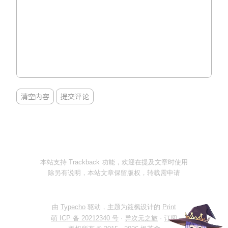
清空内容
提交评论
本站支持 Trackback 功能，欢迎在提及文章时使用
除另有说明，本站文章保留版权，转载需申请
由
Typecho
驱动，主题为
筱枫
设计的
Print
萌 ICP 备 20212340 号
·
异次元之旅
·
订阅