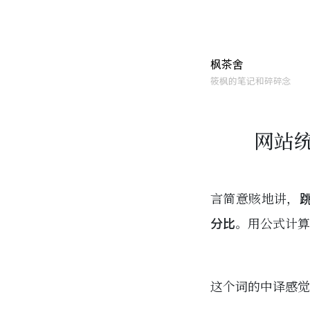
枫茶舍
筱枫的笔记和碎碎念
网站统
言简意赅地讲，
跳
分比
。用公式计算
这个词的中译感觉