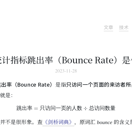
文章
技术
计指标跳出率（Bounce Rate）
2023-11-28
出率（Bounce Rate）
是指
只访问一个页面的来访者所
就是：
跳
出
率
=
只
访
问
一
页
的
人
数
÷
总
访
问
数
量
跳
出
率
只
访
问
一
页
的
人
数
总
访
问
数
量
并不是很形象。查
《剑桥词典》
，原词汇
的含义
bounce