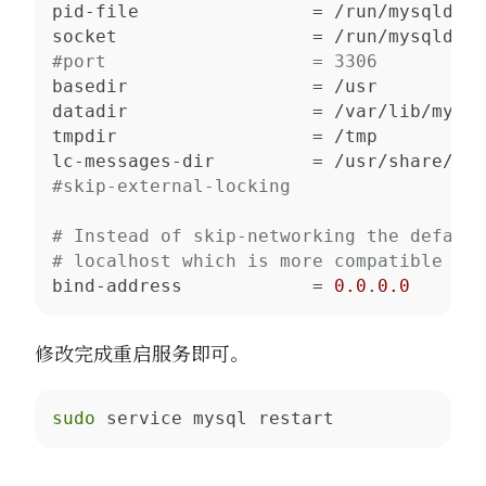
pid-file
socket
#port                   = 3306
basedir
datadir
tmpdir
lc-messages-dir
#skip-external-locking
# Instead of skip-networking the default
# localhost which is more compatible and
bind-address
            = 
0.0
.
0.0
修改完成重启服务即可。
sudo
 service mysql restart